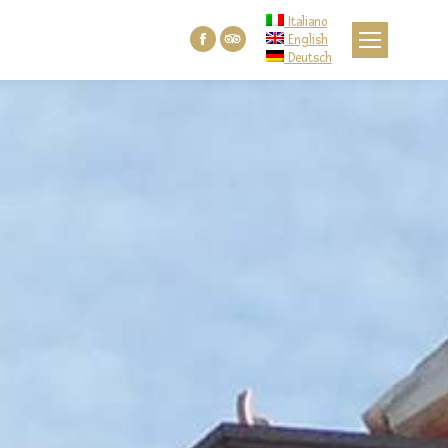
Italiano
English
Facebook
TripAdvisor
Deutsch